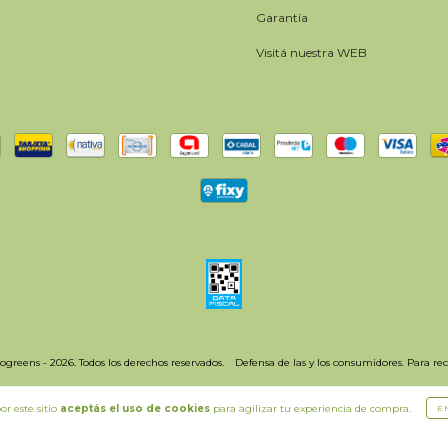
Garantía
Visitá nuestra WEB
greens - 2026. Todos los derechos reservados.
Defensa de las y los consumidores. Para re
or este sitio
aceptás el uso de cookies
para agilizar tu experiencia de compra.
E