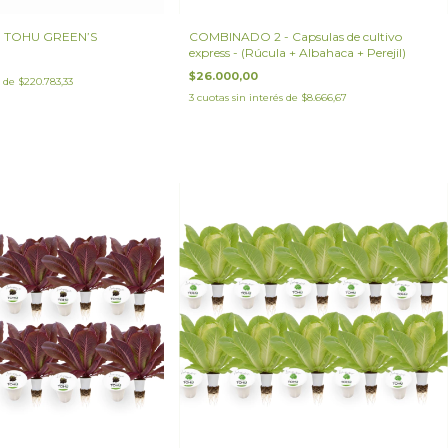
V1 TOHU GREEN’S
COMBINADO 2 - Capsulas de cultivo
express - (Rúcula + Albahaca + Perejil)
$26.000,00
s de
$220.783,33
3
cuotas sin interés de
$8.666,67