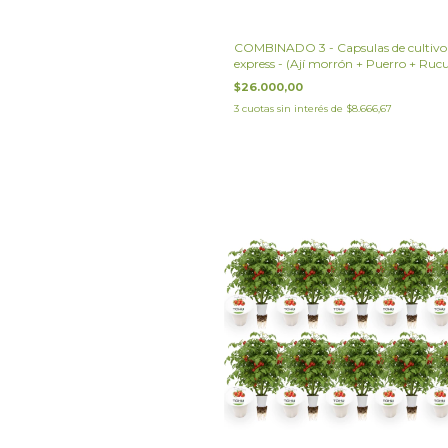
COMBINADO 3 - Capsulas de cultivo
express - (Ají morrón + Puerro + Rucu
$26.000,00
3
cuotas sin interés de
$8.666,67