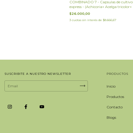
COMBINADO 7 - Capsulas de cultivo
express - (Achicoria+ Acelga tricolor+
Choi)
$26.000,00
3
cuotas sin interés de
$8.666,67
SUSCRIBITE A NUESTRO NEWSLETTER
PRODUCTOS
Inicio
Productos
Contacto
Blogs