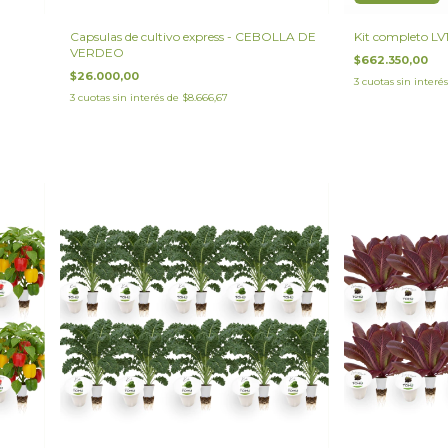
E
Capsulas de cultivo express - CEBOLLA DE
Kit completo L
VERDEO
$662.350,00
$26.000,00
3
cuotas sin interé
3
cuotas sin interés de
$8.666,67