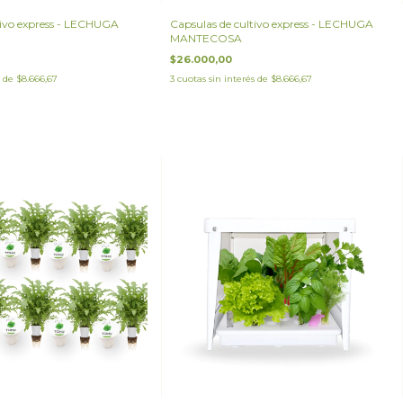
tivo express - LECHUGA
Capsulas de cultivo express - LECHUGA
MANTECOSA
$26.000,00
s de
$8.666,67
3
cuotas sin interés de
$8.666,67