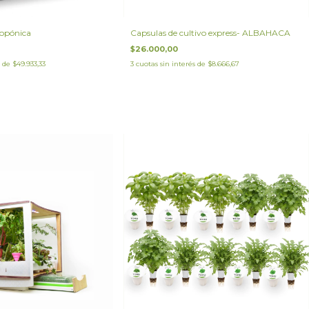
ropónica
Capsulas de cultivo express- ALBAHACA
$26.000,00
s de
$49.933,33
3
cuotas sin interés de
$8.666,67