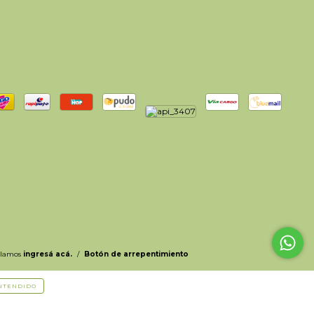
clamos
ingresá acá.
/
Botón de arrepentimiento
NTENDIDO