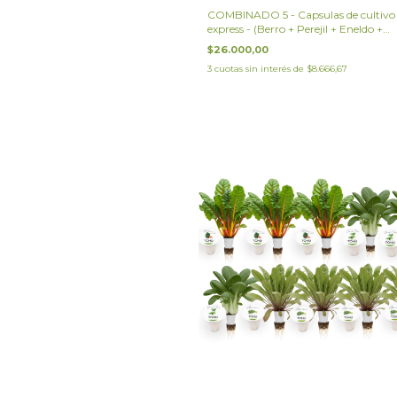
COMBINADO 5 - Capsulas de cultivo
express - (Berro + Perejil + Eneldo +
Albahaca)
$26.000,00
3
cuotas sin interés de
$8.666,67