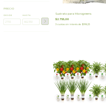
PRECIO
Sustrato para Microgreens
DESDE
HASTA
$2.755,00
3
cuotas sin interés de
$918,33