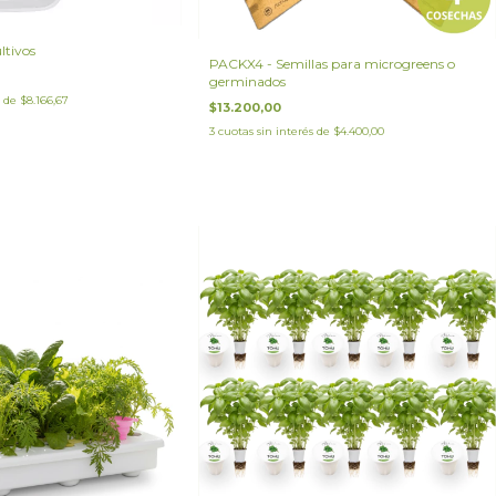
ltivos
PACKX4 - Semillas para microgreens o
germinados
s de
$8.166,67
$13.200,00
3
cuotas sin interés de
$4.400,00