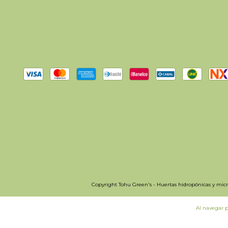
Copyright Tohu Green's - Huertas hidropónicas y micro
Al navegar p