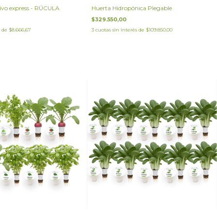
tivo express - RÚCULA
Huerta Hidropónica Plegable
$329.550,00
s de
$8.666,67
3
cuotas sin interés de
$109.850,00