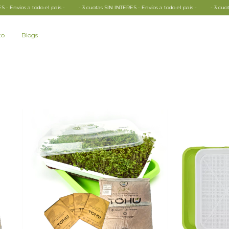
l país -
- 3 cuotas SIN INTERES - Envíos a todo el país -
- 3 cuotas SIN INTERES - E
to
Blogs