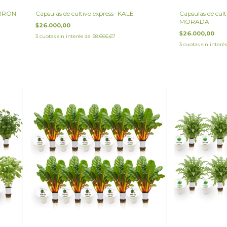
MORRÓN
Capsulas de cultivo express- KALE
Capsulas de cul
MORADA
$26.000,00
$26.000,00
3
cuotas sin interés de
$8.666,67
3
cuotas sin interé