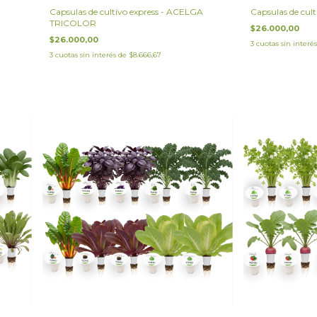
Capsulas de cultivo express - ACELGA
Capsulas de cul
TRICOLOR
$26.000,00
$26.000,00
3
cuotas sin interé
3
cuotas sin interés de
$8.666,67