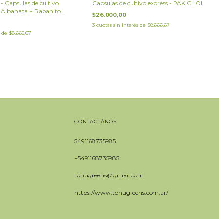
Capsulas de cultivo
Capsulas de cultivo express - PAK CHOI
+ Albahaca + Rabanito
$26.000,00
3
cuotas sin interés de
$8.666,67
s de
$8.666,67
CONTACTÁNOS
5491168735985
+5491168735985
tohugreens@gmail.com
https://www.tohugreens.com.ar/