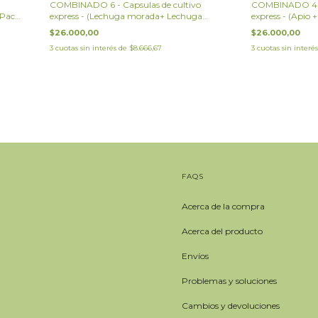
COMBINADO 6 - Capsulas de cultivo
COMBINADO 4 - 
 Pack
express - (Lechuga morada+ Lechuga
express - (Apio 
mantecosa + Albahaca Morada+ Acelga
Gourmet)
$26.000,00
$26.000,00
tricolor+ Kale)
3
cuotas sin interés de
$8.666,67
3
cuotas sin interé
FAQS
Acerca de la compra
Acerca del producto
Envíos
Problemas y soluciones
Cambios y devoluciones