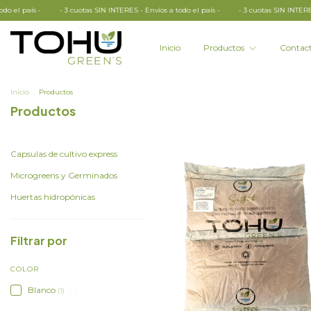
 3 cuotas SIN INTERES - Envíos a todo el país -
- 3 cuotas SIN INTERES - Envíos a todo e
Inicio
Productos
Contac
Inicio
.
Productos
Productos
Capsulas de cultivo express
Microgreens y Germinados
Huertas hidropónicas
Filtrar por
COLOR
Blanco
(1)