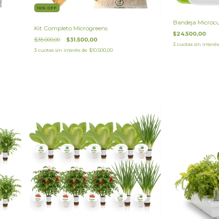
10
%
OFF
Bandeja Microcu
Kit Completo Microgreens
$24.500,00
$35.000,00
$31.500,00
3
cuotas sin interé
3
cuotas sin interés de
$10.500,00