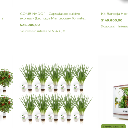
COMBINADO 1 - Capsulas de cultivo
Kit Bandeja Hid
la)
express - (Lechuga Mantecosa+ Tomate
$149.800,00
Cherry Gourmet+ Puerro)
$26.000,00
3
cuotas sin interé
3
cuotas sin interés de
$8.666,67
ENVÍO GRATIS